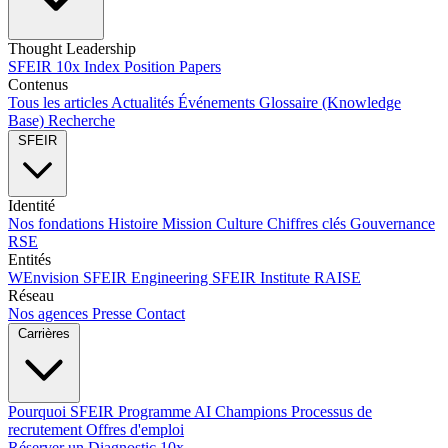
Thought Leadership
SFEIR 10x Index
Position Papers
Contenus
Tous les articles
Actualités
Événements
Glossaire (Knowledge
Base)
Recherche
SFEIR
Identité
Nos fondations
Histoire
Mission
Culture
Chiffres clés
Gouvernance
RSE
Entités
WEnvision
SFEIR Engineering
SFEIR Institute
RAISE
Réseau
Nos agences
Presse
Contact
Carrières
Pourquoi SFEIR
Programme AI Champions
Processus de
recrutement
Offres d'emploi
Réserver un Diagnostic 10x