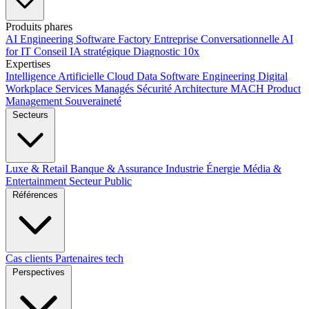
Produits phares
AI Engineering
Software Factory
Entreprise Conversationnelle
AI
for IT
Conseil IA stratégique
Diagnostic 10x
Expertises
Intelligence Artificielle
Cloud
Data
Software Engineering
Digital
Workplace
Services Managés
Sécurité
Architecture MACH
Product
Management
Souveraineté
Secteurs
Luxe & Retail
Banque & Assurance
Industrie
Énergie
Média &
Entertainment
Secteur Public
Références
Cas clients
Partenaires tech
Perspectives