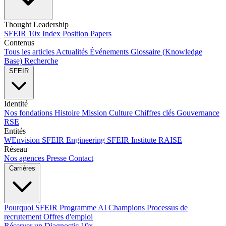
Thought Leadership
SFEIR 10x Index
Position Papers
Contenus
Tous les articles
Actualités
Événements
Glossaire (Knowledge
Base)
Recherche
SFEIR
Identité
Nos fondations
Histoire
Mission
Culture
Chiffres clés
Gouvernance
RSE
Entités
WEnvision
SFEIR Engineering
SFEIR Institute
RAISE
Réseau
Nos agences
Presse
Contact
Carrières
Pourquoi SFEIR
Programme AI Champions
Processus de
recrutement
Offres d'emploi
Réserver un Diagnostic 10x