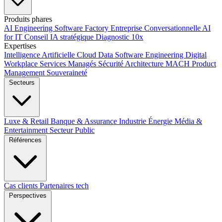
Produits phares
AI Engineering
Software Factory
Entreprise Conversationnelle
AI
for IT
Conseil IA stratégique
Diagnostic 10x
Expertises
Intelligence Artificielle
Cloud
Data
Software Engineering
Digital
Workplace
Services Managés
Sécurité
Architecture MACH
Product
Management
Souveraineté
Secteurs
Luxe & Retail
Banque & Assurance
Industrie
Énergie
Média &
Entertainment
Secteur Public
Références
Cas clients
Partenaires tech
Perspectives