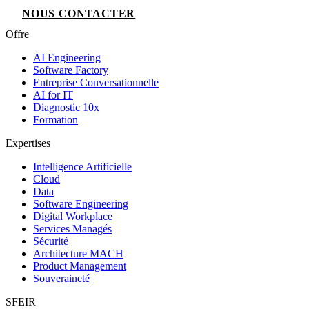
NOUS CONTACTER
Offre
AI Engineering
Software Factory
Entreprise Conversationnelle
AI for IT
Diagnostic 10x
Formation
Expertises
Intelligence Artificielle
Cloud
Data
Software Engineering
Digital Workplace
Services Managés
Sécurité
Architecture MACH
Product Management
Souveraineté
SFEIR