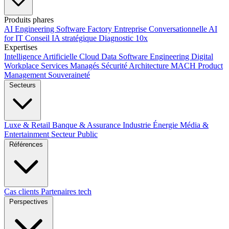
Produits phares
AI Engineering
Software Factory
Entreprise Conversationnelle
AI
for IT
Conseil IA stratégique
Diagnostic 10x
Expertises
Intelligence Artificielle
Cloud
Data
Software Engineering
Digital
Workplace
Services Managés
Sécurité
Architecture MACH
Product
Management
Souveraineté
Secteurs
Luxe & Retail
Banque & Assurance
Industrie
Énergie
Média &
Entertainment
Secteur Public
Références
Cas clients
Partenaires tech
Perspectives