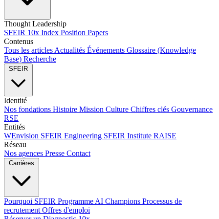
Thought Leadership
SFEIR 10x Index
Position Papers
Contenus
Tous les articles
Actualités
Événements
Glossaire (Knowledge
Base)
Recherche
SFEIR
Identité
Nos fondations
Histoire
Mission
Culture
Chiffres clés
Gouvernance
RSE
Entités
WEnvision
SFEIR Engineering
SFEIR Institute
RAISE
Réseau
Nos agences
Presse
Contact
Carrières
Pourquoi SFEIR
Programme AI Champions
Processus de
recrutement
Offres d'emploi
Réserver un Diagnostic 10x