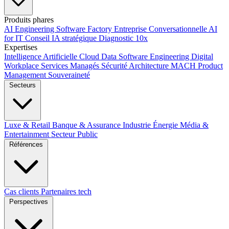
Produits phares
AI Engineering
Software Factory
Entreprise Conversationnelle
AI
for IT
Conseil IA stratégique
Diagnostic 10x
Expertises
Intelligence Artificielle
Cloud
Data
Software Engineering
Digital
Workplace
Services Managés
Sécurité
Architecture MACH
Product
Management
Souveraineté
Secteurs
Luxe & Retail
Banque & Assurance
Industrie
Énergie
Média &
Entertainment
Secteur Public
Références
Cas clients
Partenaires tech
Perspectives