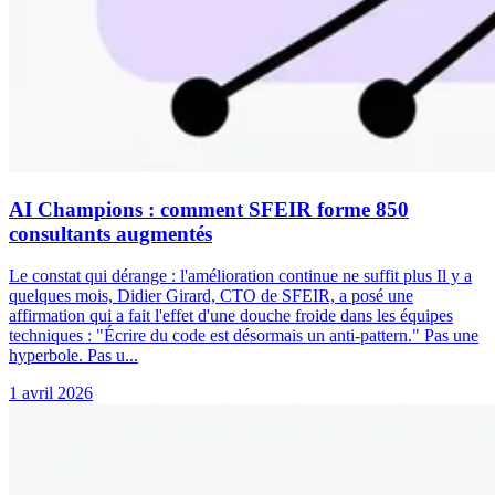
AI Champions : comment SFEIR forme 850
consultants augmentés
Le constat qui dérange : l'amélioration continue ne suffit plus Il y a
quelques mois, Didier Girard, CTO de SFEIR, a posé une
affirmation qui a fait l'effet d'une douche froide dans les équipes
techniques : "Écrire du code est désormais un anti-pattern." Pas une
hyperbole. Pas u...
1 avril 2026