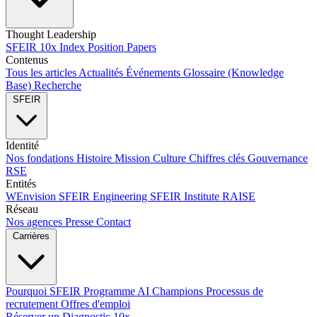
Thought Leadership
SFEIR 10x Index
Position Papers
Contenus
Tous les articles
Actualités
Événements
Glossaire (Knowledge
Base)
Recherche
SFEIR
Identité
Nos fondations
Histoire
Mission
Culture
Chiffres clés
Gouvernance
RSE
Entités
WEnvision
SFEIR Engineering
SFEIR Institute
RAISE
Réseau
Nos agences
Presse
Contact
Carrières
Pourquoi SFEIR
Programme AI Champions
Processus de
recrutement
Offres d'emploi
Réserver un Diagnostic 10x