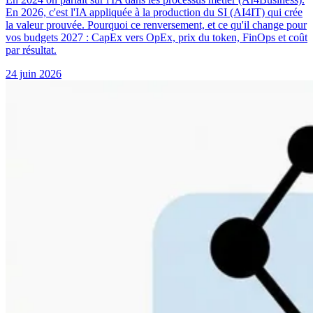
En 2026, c'est l'IA appliquée à la production du SI (AI4IT) qui crée
la valeur prouvée. Pourquoi ce renversement, et ce qu'il change pour
vos budgets 2027 : CapEx vers OpEx, prix du token, FinOps et coût
par résultat.
24 juin 2026