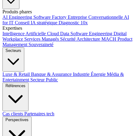
Produits phares
AI Engineering
Software Factory
Entreprise Conversationnelle
AI
for IT
Conseil IA stratégique
Diagnostic 10x
Expertises
Intelligence Artificielle
Cloud
Data
Software Engineering
Digital
Workplace
Services Managés
Sécurité
Architecture MACH
Product
Management
Souveraineté
Secteurs
Luxe & Retail
Banque & Assurance
Industrie
Énergie
Média &
Entertainment
Secteur Public
Références
Cas clients
Partenaires tech
Perspectives