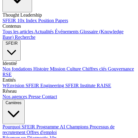
Thought Leadership
SFEIR 10x Index
Position Papers
Contenus
Tous les articles
Actualités
Événements
Glossaire (Knowledge
Base)
Recherche
SFEIR
Identité
Nos fondations
Histoire
Mission
Culture
Chiffres clés
Gouvernance
RSE
Entités
WEnvision
SFEIR Engineering
SFEIR Institute
RAISE
Réseau
Nos agences
Presse
Contact
Carrières
Pourquoi SFEIR
Programme AI Champions
Processus de
recrutement
Offres d'emploi
Réserver un Diagnostic 10x