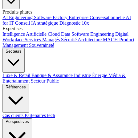
Produits phares
AI Engineering
Software Factory
Entreprise Conversationnelle
AI
for IT
Conseil IA stratégique
Diagnostic 10x
Expertises
Intelligence Artificielle
Cloud
Data
Software Engineering
Digital
Workplace
Services Managés
Sécurité
Architecture MACH
Product
Management
Souveraineté
Secteurs
Luxe & Retail
Banque & Assurance
Industrie
Énergie
Média &
Entertainment
Secteur Public
Références
Cas clients
Partenaires tech
Perspectives