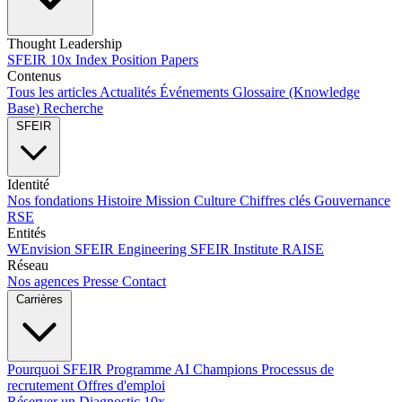
Thought Leadership
SFEIR 10x Index
Position Papers
Contenus
Tous les articles
Actualités
Événements
Glossaire (Knowledge
Base)
Recherche
SFEIR
Identité
Nos fondations
Histoire
Mission
Culture
Chiffres clés
Gouvernance
RSE
Entités
WEnvision
SFEIR Engineering
SFEIR Institute
RAISE
Réseau
Nos agences
Presse
Contact
Carrières
Pourquoi SFEIR
Programme AI Champions
Processus de
recrutement
Offres d'emploi
Réserver un Diagnostic 10x