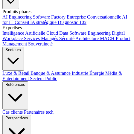
Produits phares
AI Engineering
Software Factory
Entreprise Conversationnelle
AI
for IT
Conseil IA stratégique
Diagnostic 10x
Expertises
Intelligence Artificielle
Cloud
Data
Software Engineering
Digital
Workplace
Services Managés
Sécurité
Architecture MACH
Product
Management
Souveraineté
Secteurs
Luxe & Retail
Banque & Assurance
Industrie
Énergie
Média &
Entertainment
Secteur Public
Références
Cas clients
Partenaires tech
Perspectives