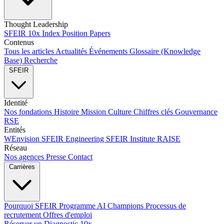
Thought Leadership
SFEIR 10x Index
Position Papers
Contenus
Tous les articles
Actualités
Événements
Glossaire (Knowledge
Base)
Recherche
SFEIR
Identité
Nos fondations
Histoire
Mission
Culture
Chiffres clés
Gouvernance
RSE
Entités
WEnvision
SFEIR Engineering
SFEIR Institute
RAISE
Réseau
Nos agences
Presse
Contact
Carrières
Pourquoi SFEIR
Programme AI Champions
Processus de
recrutement
Offres d'emploi
Réserver un Diagnostic 10x