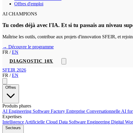
Offres d'emploi
AI CHAMPIONS
Tu codes déjà avec l'IA. Et si tu passais au niveau sup
Maîtrise les outils, contribue aux projets d'innovation SFEIR, et rejo
→ Découvre le programme
FR
/
EN
DIAGNOSTIC 10X
SFEIR 2026
FR
/
EN
Offres
Produits phares
AI Engineering
Software Factory
Entreprise Conversationnelle
AI fo
Expertises
Intelligence Artificielle
Cloud
Data
Software Engineering
Digital Wo
Secteurs