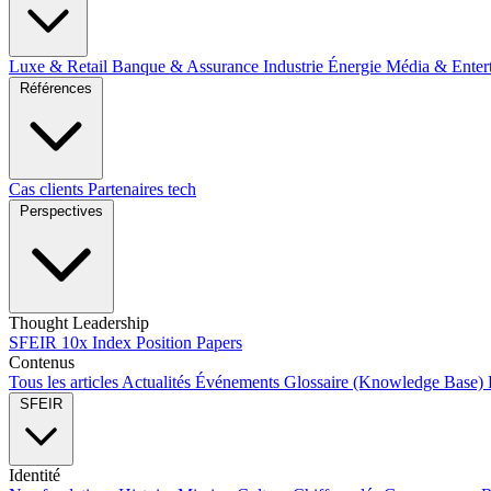
Luxe & Retail
Banque & Assurance
Industrie
Énergie
Média & Enter
Références
Cas clients
Partenaires tech
Perspectives
Thought Leadership
SFEIR 10x Index
Position Papers
Contenus
Tous les articles
Actualités
Événements
Glossaire (Knowledge Base)
SFEIR
Identité