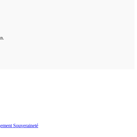
in.
gement
Souveraineté