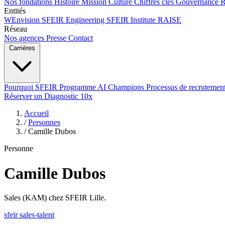
Nos fondations
Histoire
Mission
Culture
Chiffres clés
Gouvernance
Entités
WEnvision
SFEIR Engineering
SFEIR Institute
RAISE
Réseau
Nos agences
Presse
Contact
Carrières
Pourquoi SFEIR
Programme AI Champions
Processus de recrutemen
Réserver un Diagnostic 10x
Accueil
/
Personnes
/
Camille Dubos
Personne
Camille Dubos
Sales (KAM) chez SFEIR Lille.
sfeir
sales-talent