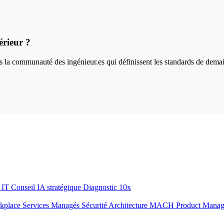
érieur ?
ins la communauté des ingénieur.es qui définissent les standards de dema
r IT
Conseil IA stratégique
Diagnostic 10x
rkplace
Services Managés
Sécurité
Architecture MACH
Product Mana