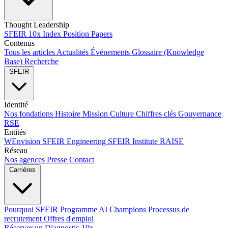
Thought Leadership
SFEIR 10x Index
Position Papers
Contenus
Tous les articles
Actualités
Événements
Glossaire (Knowledge
Base)
Recherche
SFEIR
Identité
Nos fondations
Histoire
Mission
Culture
Chiffres clés
Gouvernance
RSE
Entités
WEnvision
SFEIR Engineering
SFEIR Institute
RAISE
Réseau
Nos agences
Presse
Contact
Carrières
Pourquoi SFEIR
Programme AI Champions
Processus de
recrutement
Offres d'emploi
Réserver un Diagnostic 10x