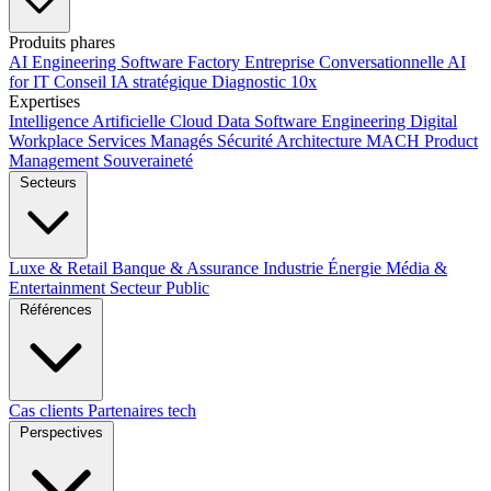
Produits phares
AI Engineering
Software Factory
Entreprise Conversationnelle
AI
for IT
Conseil IA stratégique
Diagnostic 10x
Expertises
Intelligence Artificielle
Cloud
Data
Software Engineering
Digital
Workplace
Services Managés
Sécurité
Architecture MACH
Product
Management
Souveraineté
Secteurs
Luxe & Retail
Banque & Assurance
Industrie
Énergie
Média &
Entertainment
Secteur Public
Références
Cas clients
Partenaires tech
Perspectives