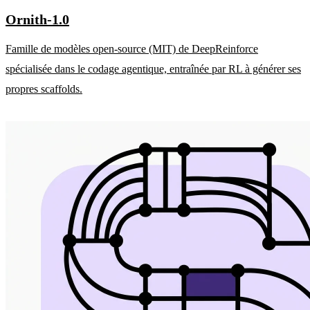
Ornith-1.0
Famille de modèles open-source (MIT) de DeepReinforce
spécialisée dans le codage agentique, entraînée par RL à générer ses
propres scaffolds.