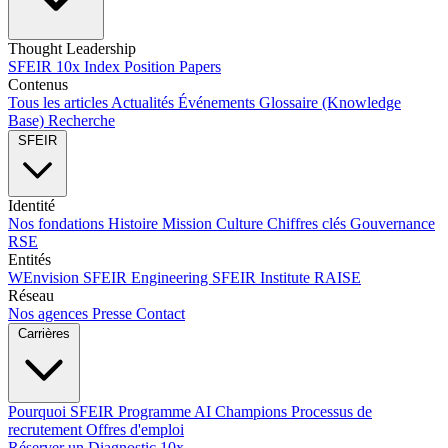
Thought Leadership
SFEIR 10x Index
Position Papers
Contenus
Tous les articles
Actualités
Événements
Glossaire (Knowledge
Base)
Recherche
SFEIR
Identité
Nos fondations
Histoire
Mission
Culture
Chiffres clés
Gouvernance
RSE
Entités
WEnvision
SFEIR Engineering
SFEIR Institute
RAISE
Réseau
Nos agences
Presse
Contact
Carrières
Pourquoi SFEIR
Programme AI Champions
Processus de
recrutement
Offres d'emploi
Réserver un Diagnostic 10x