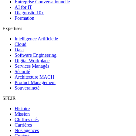
Entreprise Conversationnelle
AI for IT
Diagnostic 10x
Formation
Expertises
Intelligence Artificielle
Cloud
Data
Software Engineering
Digital Workplace
Services Managés
Sécurité
Architecture MACH
Product Management
Souveraineté
SFEIR
Histoire
Mission
Chiffres clés
Carrières
Nos agences
Contact