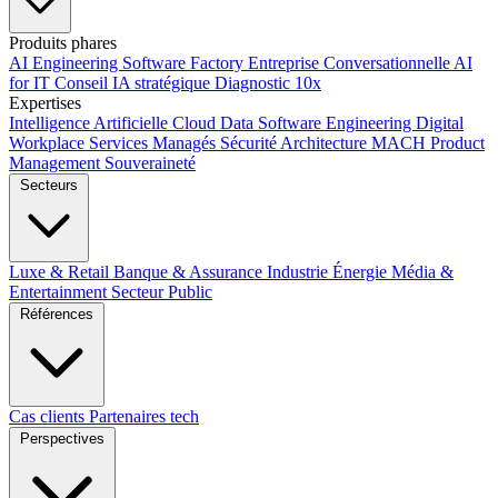
Produits phares
AI Engineering
Software Factory
Entreprise Conversationnelle
AI
for IT
Conseil IA stratégique
Diagnostic 10x
Expertises
Intelligence Artificielle
Cloud
Data
Software Engineering
Digital
Workplace
Services Managés
Sécurité
Architecture MACH
Product
Management
Souveraineté
Secteurs
Luxe & Retail
Banque & Assurance
Industrie
Énergie
Média &
Entertainment
Secteur Public
Références
Cas clients
Partenaires tech
Perspectives