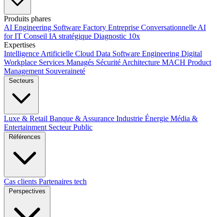
Produits phares
AI Engineering
Software Factory
Entreprise Conversationnelle
AI
for IT
Conseil IA stratégique
Diagnostic 10x
Expertises
Intelligence Artificielle
Cloud
Data
Software Engineering
Digital
Workplace
Services Managés
Sécurité
Architecture MACH
Product
Management
Souveraineté
Secteurs
Luxe & Retail
Banque & Assurance
Industrie
Énergie
Média &
Entertainment
Secteur Public
Références
Cas clients
Partenaires tech
Perspectives