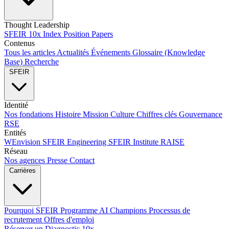
Thought Leadership
SFEIR 10x Index
Position Papers
Contenus
Tous les articles
Actualités
Événements
Glossaire (Knowledge
Base)
Recherche
SFEIR
Identité
Nos fondations
Histoire
Mission
Culture
Chiffres clés
Gouvernance
RSE
Entités
WEnvision
SFEIR Engineering
SFEIR Institute
RAISE
Réseau
Nos agences
Presse
Contact
Carrières
Pourquoi SFEIR
Programme AI Champions
Processus de
recrutement
Offres d'emploi
Réserver un Diagnostic 10x