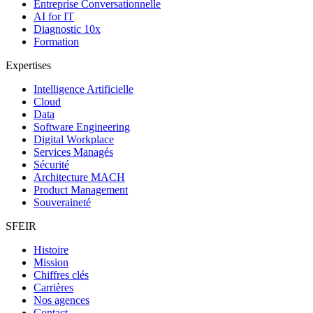
Entreprise Conversationnelle
AI for IT
Diagnostic 10x
Formation
Expertises
Intelligence Artificielle
Cloud
Data
Software Engineering
Digital Workplace
Services Managés
Sécurité
Architecture MACH
Product Management
Souveraineté
SFEIR
Histoire
Mission
Chiffres clés
Carrières
Nos agences
Contact