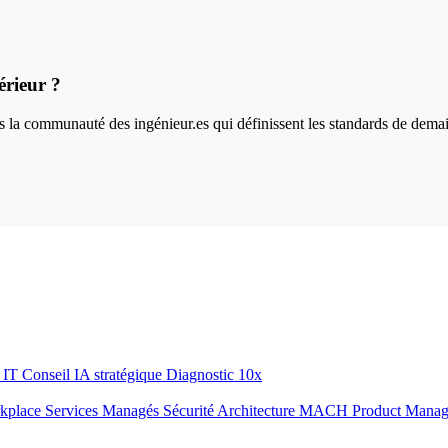
érieur ?
ins la communauté des ingénieur.es qui définissent les standards de dema
r IT
Conseil IA stratégique
Diagnostic 10x
rkplace
Services Managés
Sécurité
Architecture MACH
Product Mana