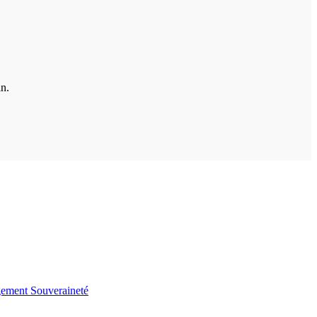
in.
gement
Souveraineté