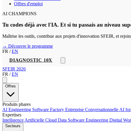
Offres d'emploi
AI CHAMPIONS
Tu codes déjà avec l'IA. Et si tu passais au niveau sup
Maîtrise les outils, contribue aux projets d'innovation SFEIR, et rejo
→ Découvre le programme
FR
/
EN
DIAGNOSTIC 10X
SFEIR 2026
FR
/
EN
Offres
Produits phares
AI Engineering
Software Factory
Entreprise Conversationnelle
AI fo
Expertises
Intelligence Artificielle
Cloud
Data
Software Engineering
Digital Wo
Secteurs