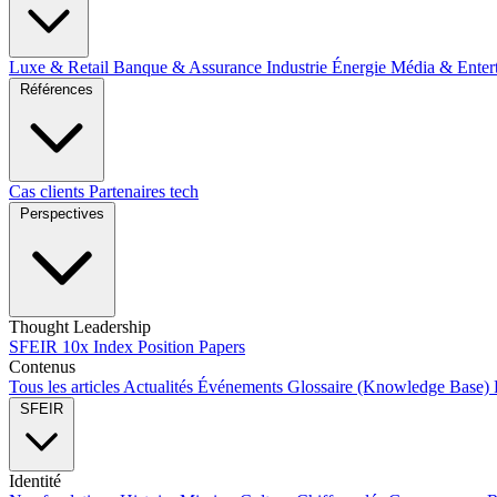
Luxe & Retail
Banque & Assurance
Industrie
Énergie
Média & Enter
Références
Cas clients
Partenaires tech
Perspectives
Thought Leadership
SFEIR 10x Index
Position Papers
Contenus
Tous les articles
Actualités
Événements
Glossaire (Knowledge Base)
SFEIR
Identité