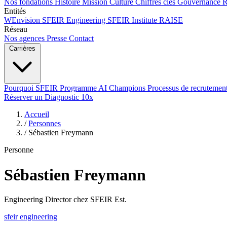
Nos fondations
Histoire
Mission
Culture
Chiffres clés
Gouvernance
Entités
WEnvision
SFEIR Engineering
SFEIR Institute
RAISE
Réseau
Nos agences
Presse
Contact
Carrières
Pourquoi SFEIR
Programme AI Champions
Processus de recrutemen
Réserver un Diagnostic 10x
Accueil
/
Personnes
/
Sébastien Freymann
Personne
Sébastien Freymann
Engineering Director chez SFEIR Est.
sfeir
engineering