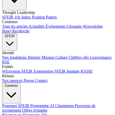
Thought Leadership
SFEIR 10x Index
Position Papers
Contenus
Tous les articles
Actualités
Événements
Glossaire (Knowledge
Base)
Recherche
SFEIR
Identité
Nos fondations
Histoire
Mission
Culture
Chiffres clés
Gouvernance
RSE
Entités
WEnvision
SFEIR Engineering
SFEIR Institute
RAISE
Réseau
Nos agences
Presse
Contact
Carrières
Pourquoi SFEIR
Programme AI Champions
Processus de
recrutement
Offres d'emploi
Réserver un Diagnostic 10x