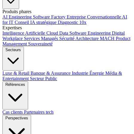
Produits phares
AI Engineering
Software Factory
Entreprise Conversationnelle
AI
for IT
Conseil IA stratégique
Diagnostic 10x
Expertises
Intelligence Artificielle
Cloud
Data
Software Engineering
Digital
Workplace
Services Managés
Sécurité
Architecture MACH
Product
Management
Souveraineté
Secteurs
Luxe & Retail
Banque & Assurance
Industrie
Énergie
Média &
Entertainment
Secteur Public
Références
Cas clients
Partenaires tech
Perspectives