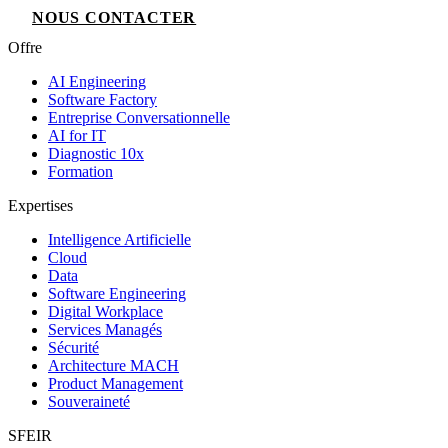
NOUS CONTACTER
Offre
AI Engineering
Software Factory
Entreprise Conversationnelle
AI for IT
Diagnostic 10x
Formation
Expertises
Intelligence Artificielle
Cloud
Data
Software Engineering
Digital Workplace
Services Managés
Sécurité
Architecture MACH
Product Management
Souveraineté
SFEIR