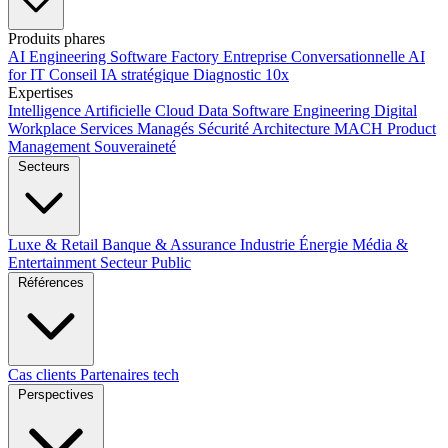
Produits phares
AI Engineering
Software Factory
Entreprise Conversationnelle
AI
for IT
Conseil IA stratégique
Diagnostic 10x
Expertises
Intelligence Artificielle
Cloud
Data
Software Engineering
Digital
Workplace
Services Managés
Sécurité
Architecture MACH
Product
Management
Souveraineté
Secteurs
Luxe & Retail
Banque & Assurance
Industrie
Énergie
Média &
Entertainment
Secteur Public
Références
Cas clients
Partenaires tech
Perspectives