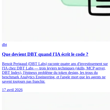
dbt
Que devient DBT quand l'IA écrit le code ?
Benoit Perigaud (DBT Labs) raconte quatre ans d'investissement sur
l'IA chez DBT Labs — trois leviers techniques (skills, MCP server,
DBT Index), l'épineux problème du token design, les trous du
benchmark Analytics Engineering, et l'angle mort que les agents ne
savent toujours pas franchir.
17 avril 2026