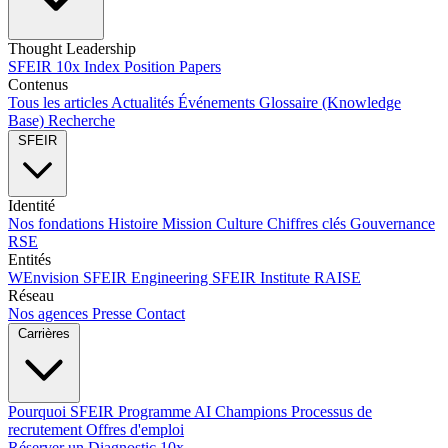
Thought Leadership
SFEIR 10x Index
Position Papers
Contenus
Tous les articles
Actualités
Événements
Glossaire (Knowledge
Base)
Recherche
SFEIR
Identité
Nos fondations
Histoire
Mission
Culture
Chiffres clés
Gouvernance
RSE
Entités
WEnvision
SFEIR Engineering
SFEIR Institute
RAISE
Réseau
Nos agences
Presse
Contact
Carrières
Pourquoi SFEIR
Programme AI Champions
Processus de
recrutement
Offres d'emploi
Réserver un Diagnostic 10x