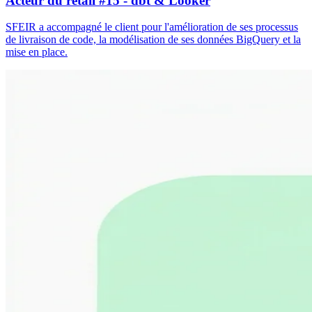
Acteur du retail #15 - dbt & Looker
SFEIR a accompagné le client pour l'amélioration de ses processus
de livraison de code, la modélisation de ses données BigQuery et la
mise en place.