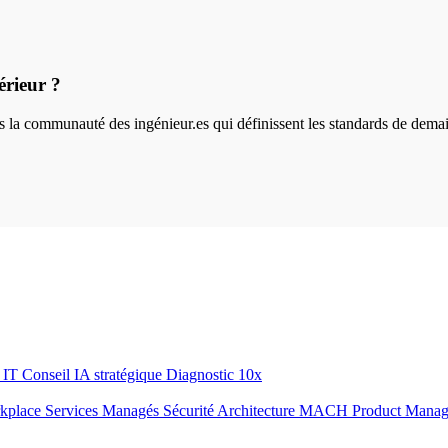
érieur ?
ins la communauté des ingénieur.es qui définissent les standards de dema
r IT
Conseil IA stratégique
Diagnostic 10x
rkplace
Services Managés
Sécurité
Architecture MACH
Product Mana