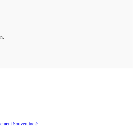
in.
gement
Souveraineté