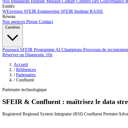
Nos fondations
Histoire
Mission
Culture
Chiffres clés
Gouvernance
Entités
WEnvision
SFEIR Engineering
SFEIR Institute
RAISE
Réseau
Nos agences
Presse
Contact
Carrières
Pourquoi SFEIR
Programme AI Champions
Processus de recrutemen
Réserver un Diagnostic 10x
Accueil
/
Références
/
Partenaires
/
Confluent
Partenaire technologique
SFEIR & Confluent : maîtrisez le data st
Registered Regional System Integrator (RSI) Confluent Premier/Advan