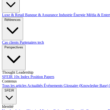
Luxe & Retail
Banque & Assurance
Industrie
Énergie
Média & Enter
Références
Cas clients
Partenaires tech
Perspectives
Thought Leadership
SFEIR 10x Index
Position Papers
Contenus
Tous les articles
Actualités
Événements
Glossaire (Knowledge Base)
SFEIR
Identité