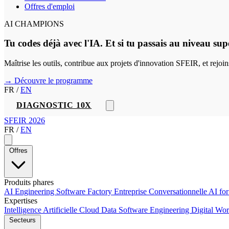
Offres d'emploi
AI CHAMPIONS
Tu codes déjà avec l'IA. Et si tu passais au niveau sup
Maîtrise les outils, contribue aux projets d'innovation SFEIR, et rejo
→ Découvre le programme
FR
/
EN
DIAGNOSTIC 10X
SFEIR 2026
FR
/
EN
Offres
Produits phares
AI Engineering
Software Factory
Entreprise Conversationnelle
AI fo
Expertises
Intelligence Artificielle
Cloud
Data
Software Engineering
Digital Wo
Secteurs