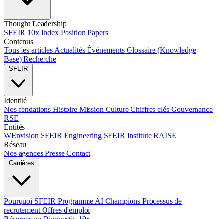
Thought Leadership
SFEIR 10x Index
Position Papers
Contenus
Tous les articles
Actualités
Événements
Glossaire (Knowledge
Base)
Recherche
SFEIR
Identité
Nos fondations
Histoire
Mission
Culture
Chiffres clés
Gouvernance
RSE
Entités
WEnvision
SFEIR Engineering
SFEIR Institute
RAISE
Réseau
Nos agences
Presse
Contact
Carrières
Pourquoi SFEIR
Programme AI Champions
Processus de
recrutement
Offres d'emploi
Réserver un Diagnostic 10x