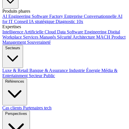
Produits phares
AI Engineering
Software Factory
Entreprise Conversationnelle
AI
for IT
Conseil IA stratégique
Diagnostic 10x
Expertises
Intelligence Artificielle
Cloud
Data
Software Engineering
Digital
Workplace
Services Managés
Sécurité
Architecture MACH
Product
Management
Souveraineté
Secteurs
Luxe & Retail
Banque & Assurance
Industrie
Énergie
Média &
Entertainment
Secteur Public
Références
Cas clients
Partenaires tech
Perspectives