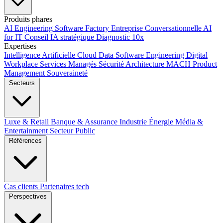
Produits phares
AI Engineering
Software Factory
Entreprise Conversationnelle
AI
for IT
Conseil IA stratégique
Diagnostic 10x
Expertises
Intelligence Artificielle
Cloud
Data
Software Engineering
Digital
Workplace
Services Managés
Sécurité
Architecture MACH
Product
Management
Souveraineté
Secteurs
Luxe & Retail
Banque & Assurance
Industrie
Énergie
Média &
Entertainment
Secteur Public
Références
Cas clients
Partenaires tech
Perspectives