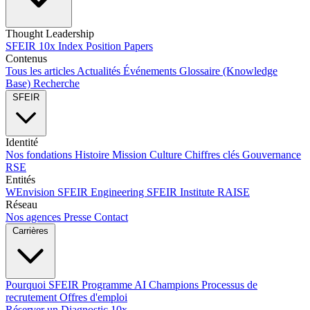
Thought Leadership
SFEIR 10x Index
Position Papers
Contenus
Tous les articles
Actualités
Événements
Glossaire (Knowledge
Base)
Recherche
SFEIR
Identité
Nos fondations
Histoire
Mission
Culture
Chiffres clés
Gouvernance
RSE
Entités
WEnvision
SFEIR Engineering
SFEIR Institute
RAISE
Réseau
Nos agences
Presse
Contact
Carrières
Pourquoi SFEIR
Programme AI Champions
Processus de
recrutement
Offres d'emploi
Réserver un Diagnostic 10x