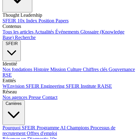
Thought Leadership
SFEIR 10x Index
Position Papers
Contenus
Tous les articles
Actualités
Événements
Glossaire (Knowledge
Base)
Recherche
SFEIR
Identité
Nos fondations
Histoire
Mission
Culture
Chiffres clés
Gouvernance
RSE
Entités
WEnvision
SFEIR Engineering
SFEIR Institute
RAISE
Réseau
Nos agences
Presse
Contact
Carrières
Pourquoi SFEIR
Programme AI Champions
Processus de
recrutement
Offres d'emploi
Réserver un Diagnostic 10x