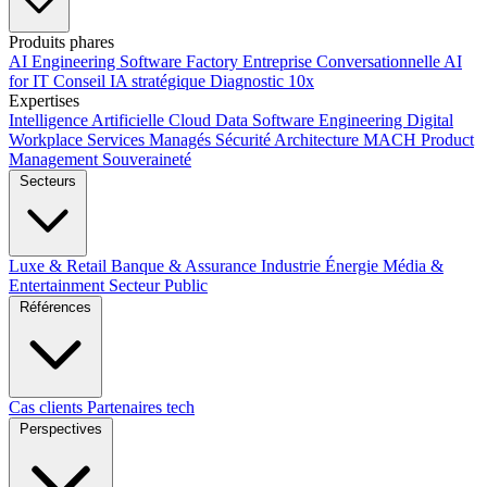
Produits phares
AI Engineering
Software Factory
Entreprise Conversationnelle
AI
for IT
Conseil IA stratégique
Diagnostic 10x
Expertises
Intelligence Artificielle
Cloud
Data
Software Engineering
Digital
Workplace
Services Managés
Sécurité
Architecture MACH
Product
Management
Souveraineté
Secteurs
Luxe & Retail
Banque & Assurance
Industrie
Énergie
Média &
Entertainment
Secteur Public
Références
Cas clients
Partenaires tech
Perspectives