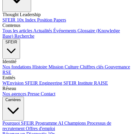
Thought Leadership
SFEIR 10x Index
Position Papers
Contenus
Tous les articles
Actualités
Événements
Glossaire (Knowledge
Base)
Recherche
SFEIR
Identité
Nos fondations
Histoire
Mission
Culture
Chiffres clés
Gouvernance
RSE
Entités
WEnvision
SFEIR Engineering
SFEIR Institute
RAISE
Réseau
Nos agences
Presse
Contact
Carrières
Pourquoi SFEIR
Programme AI Champions
Processus de
recrutement
Offres d'emploi
Réserver un Diagnostic 10x