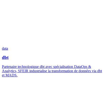
data
dbt
Partenaire technologique dbt avec spécialisation DataOps &
Analytics, SFEIR industrialise la transformation de données via dbt
et MADS.