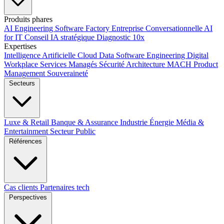
Produits phares
AI Engineering
Software Factory
Entreprise Conversationnelle
AI
for IT
Conseil IA stratégique
Diagnostic 10x
Expertises
Intelligence Artificielle
Cloud
Data
Software Engineering
Digital
Workplace
Services Managés
Sécurité
Architecture MACH
Product
Management
Souveraineté
Secteurs
Luxe & Retail
Banque & Assurance
Industrie
Énergie
Média &
Entertainment
Secteur Public
Références
Cas clients
Partenaires tech
Perspectives