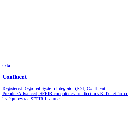
data
Confluent
Registered Regional System Integrator (RSI) Confluent
Premier/Advanced, SFEIR conçoit des architectures Kafka et forme
les équipes via SFEIR Institute.