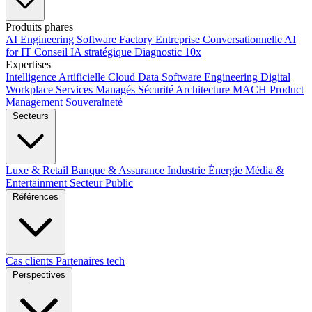
Produits phares
AI Engineering
Software Factory
Entreprise Conversationnelle
AI
for IT
Conseil IA stratégique
Diagnostic 10x
Expertises
Intelligence Artificielle
Cloud
Data
Software Engineering
Digital
Workplace
Services Managés
Sécurité
Architecture MACH
Product
Management
Souveraineté
Secteurs
Luxe & Retail
Banque & Assurance
Industrie
Énergie
Média &
Entertainment
Secteur Public
Références
Cas clients
Partenaires tech
Perspectives