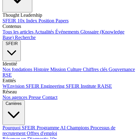
Thought Leadership
SFEIR 10x Index
Position Papers
Contenus
Tous les articles
Actualités
Événements
Glossaire (Knowledge
Base)
Recherche
SFEIR
Identité
Nos fondations
Histoire
Mission
Culture
Chiffres clés
Gouvernance
RSE
Entités
WEnvision
SFEIR Engineering
SFEIR Institute
RAISE
Réseau
Nos agences
Presse
Contact
Carrières
Pourquoi SFEIR
Programme AI Champions
Processus de
recrutement
Offres d'emploi
Réserver un Diagnostic 10x