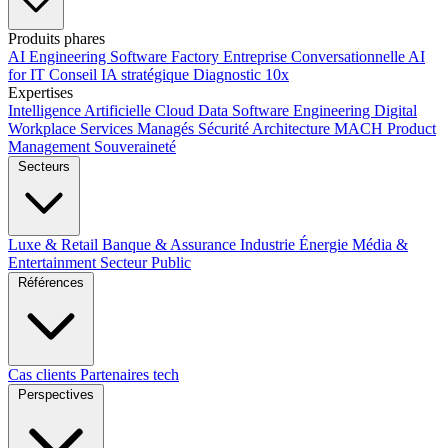
Produits phares
AI Engineering
Software Factory
Entreprise Conversationnelle
AI
for IT
Conseil IA stratégique
Diagnostic 10x
Expertises
Intelligence Artificielle
Cloud
Data
Software Engineering
Digital
Workplace
Services Managés
Sécurité
Architecture MACH
Product
Management
Souveraineté
Secteurs
Luxe & Retail
Banque & Assurance
Industrie
Énergie
Média &
Entertainment
Secteur Public
Références
Cas clients
Partenaires tech
Perspectives