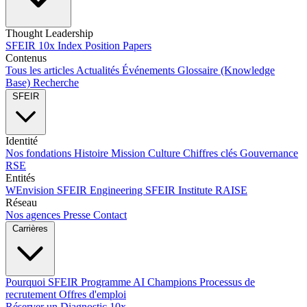
Thought Leadership
SFEIR 10x Index
Position Papers
Contenus
Tous les articles
Actualités
Événements
Glossaire (Knowledge
Base)
Recherche
SFEIR
Identité
Nos fondations
Histoire
Mission
Culture
Chiffres clés
Gouvernance
RSE
Entités
WEnvision
SFEIR Engineering
SFEIR Institute
RAISE
Réseau
Nos agences
Presse
Contact
Carrières
Pourquoi SFEIR
Programme AI Champions
Processus de
recrutement
Offres d'emploi
Réserver un Diagnostic 10x