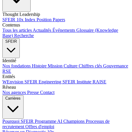
Thought Leadership
SFEIR 10x Index
Position Papers
Contenus
Tous les articles
Actualités
Événements
Glossaire (Knowledge
Base)
Recherche
SFEIR
Identité
Nos fondations
Histoire
Mission
Culture
Chiffres clés
Gouvernance
RSE
Entités
WEnvision
SFEIR Engineering
SFEIR Institute
RAISE
Réseau
Nos agences
Presse
Contact
Carrières
Pourquoi SFEIR
Programme AI Champions
Processus de
recrutement
Offres d'emploi
Réserver un Diagnostic 10x