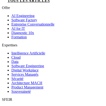
TOUS LES ARTICLES
Offre
AI Engineering
Software Factory
Entreprise Conversationnelle
AI for IT
Diagnostic 10x
Formation
Expertises
Intelligence Artificielle
Cloud
Data
Software Engineering
Digital Workplace
Services Managés
Sécurité
Architecture MACH
Product Management
Souveraineté
SFEIR