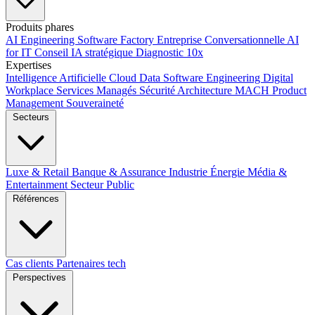
Produits phares
AI Engineering
Software Factory
Entreprise Conversationnelle
AI
for IT
Conseil IA stratégique
Diagnostic 10x
Expertises
Intelligence Artificielle
Cloud
Data
Software Engineering
Digital
Workplace
Services Managés
Sécurité
Architecture MACH
Product
Management
Souveraineté
Secteurs
Luxe & Retail
Banque & Assurance
Industrie
Énergie
Média &
Entertainment
Secteur Public
Références
Cas clients
Partenaires tech
Perspectives