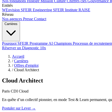
Nos fondations
Histoire
Mission
Culture
Chiffres clés
Gouvernance
Entités
WEnvision
SFEIR Engineering
SFEIR Institute
RAISE
Réseau
Nos agences
Presse
Contact
Carrières
Pourquoi SFEIR
Programme AI Champions
Processus de recrutemen
Réserver un Diagnostic 10x
Accueil
/
Carrières
/
Offres d'emploi
/
Cloud Architect
Cloud Architect
Paris
CDI
Cloud
En quête d’un collectif pionnier, en mode Test & Learn permanent, q
Postuler sur Lever
→