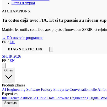
Offres d'emploi
AI CHAMPIONS
Tu codes déjà avec l'IA. Et si tu passais au niveau sup
Maîtrise les outils, contribue aux projets d'innovation SFEIR, et rejo
→ Découvre le programme
FR
/
EN
DIAGNOSTIC 10X
SFEIR 2026
FR
/
EN
Offres
Produits phares
AI Engineering
Software Factory
Entreprise Conversationnelle
AI fo
Expertises
Intelligence Artificielle
Cloud
Data
Software Engineering
Digital Wo
Secteurs