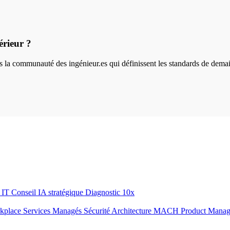
érieur ?
ins la communauté des ingénieur.es qui définissent les standards de dema
r IT
Conseil IA stratégique
Diagnostic 10x
rkplace
Services Managés
Sécurité
Architecture MACH
Product Mana