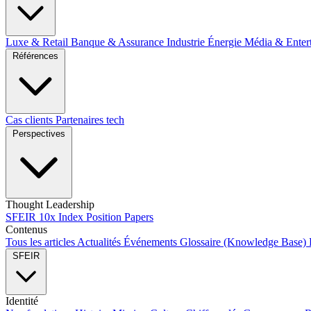
Luxe & Retail
Banque & Assurance
Industrie
Énergie
Média & Enter
Références
Cas clients
Partenaires tech
Perspectives
Thought Leadership
SFEIR 10x Index
Position Papers
Contenus
Tous les articles
Actualités
Événements
Glossaire (Knowledge Base)
SFEIR
Identité