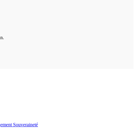
in.
gement
Souveraineté