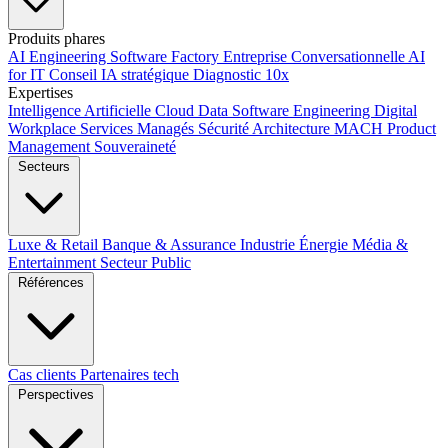
Produits phares
AI Engineering
Software Factory
Entreprise Conversationnelle
AI
for IT
Conseil IA stratégique
Diagnostic 10x
Expertises
Intelligence Artificielle
Cloud
Data
Software Engineering
Digital
Workplace
Services Managés
Sécurité
Architecture MACH
Product
Management
Souveraineté
Secteurs
Luxe & Retail
Banque & Assurance
Industrie
Énergie
Média &
Entertainment
Secteur Public
Références
Cas clients
Partenaires tech
Perspectives