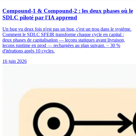
Compound-1 & Compound-2 : les deux phases où le
SDLC piloté par l'IA apprend
Un bug vu deux fois n'est pas un bug, c'est un trou dans le système.
Comment le SDLC SFEIR transforme chaque cycle en capital :
deux phases de capitalisation — leçons statiques avant livraison,
leçons runtime en prod — rechargées au plan suivant. − 30 %
d'itérations après 10 cycles.
16 juin 2026