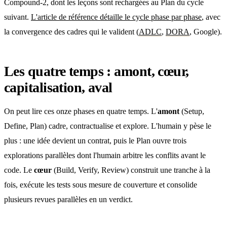
Compound-2, dont les leçons sont rechargées au Plan du cycle
suivant.
L'article de référence détaille le cycle phase par phase
, avec
la convergence des cadres qui le valident (
ADLC
,
DORA
, Google).
Les quatre temps : amont, cœur,
capitalisation, aval
On peut lire ces onze phases en quatre temps. L'
amont
(Setup,
Define, Plan) cadre, contractualise et explore. L'humain y pèse le
plus : une idée devient un contrat, puis le Plan ouvre trois
explorations parallèles dont l'humain arbitre les conflits avant le
code. Le
cœur
(Build, Verify, Review) construit une tranche à la
fois, exécute les tests sous mesure de couverture et consolide
plusieurs revues parallèles en un verdict.