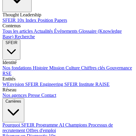
Thought Leadership
SFEIR 10x Index
Position Papers
Contenus
Tous les articles
Actualités
Événements
Glossaire (Knowledge
Base)
Recherche
SFEIR
Identité
Nos fondations
Histoire
Mission
Culture
Chiffres clés
Gouvernance
RSE
Entités
WEnvision
SFEIR Engineering
SFEIR Institute
RAISE
Réseau
Nos agences
Presse
Contact
Carrières
Pourquoi SFEIR
Programme AI Champions
Processus de
recrutement
Offres d'emploi
Réserver un Diagnostic 10x