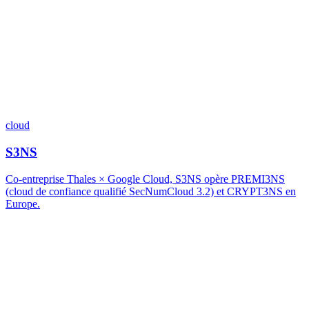
cloud
S3NS
Co-entreprise Thales × Google Cloud, S3NS opère PREMI3NS
(cloud de confiance qualifié SecNumCloud 3.2) et CRYPT3NS en
Europe.