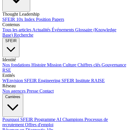
Thought Leadership
SFEIR 10x Index
Position Papers
Contenus
Tous les articles
Actualités
Événements
Glossaire (Knowledge
Base)
Recherche
SFEIR
Identité
Nos fondations
Histoire
Mission
Culture
Chiffres clés
Gouvernance
RSE
Entités
WEnvision
SFEIR Engineering
SFEIR Institute
RAISE
Réseau
Nos agences
Presse
Contact
Carrières
Pourquoi SFEIR
Programme AI Champions
Processus de
recrutement
Offres d'emploi
Réserver un Diagnostic 10x