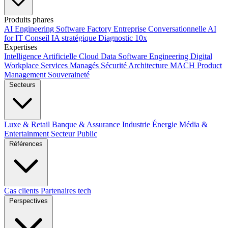
Produits phares
AI Engineering
Software Factory
Entreprise Conversationnelle
AI
for IT
Conseil IA stratégique
Diagnostic 10x
Expertises
Intelligence Artificielle
Cloud
Data
Software Engineering
Digital
Workplace
Services Managés
Sécurité
Architecture MACH
Product
Management
Souveraineté
Secteurs
Luxe & Retail
Banque & Assurance
Industrie
Énergie
Média &
Entertainment
Secteur Public
Références
Cas clients
Partenaires tech
Perspectives