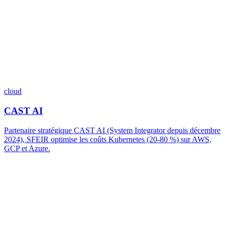
cloud
CAST AI
Partenaire stratégique CAST AI (System Integrator depuis décembre
2024), SFEIR optimise les coûts Kubernetes (20-80 %) sur AWS,
GCP et Azure.