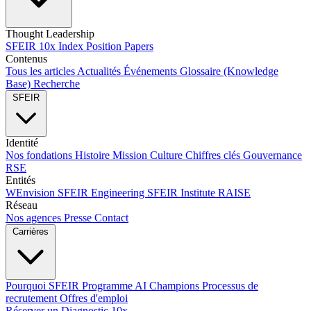
Thought Leadership
SFEIR 10x Index
Position Papers
Contenus
Tous les articles
Actualités
Événements
Glossaire (Knowledge
Base)
Recherche
SFEIR
Identité
Nos fondations
Histoire
Mission
Culture
Chiffres clés
Gouvernance
RSE
Entités
WEnvision
SFEIR Engineering
SFEIR Institute
RAISE
Réseau
Nos agences
Presse
Contact
Carrières
Pourquoi SFEIR
Programme AI Champions
Processus de
recrutement
Offres d'emploi
Réserver un Diagnostic 10x