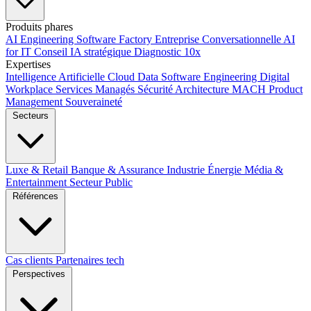
Produits phares
AI Engineering
Software Factory
Entreprise Conversationnelle
AI
for IT
Conseil IA stratégique
Diagnostic 10x
Expertises
Intelligence Artificielle
Cloud
Data
Software Engineering
Digital
Workplace
Services Managés
Sécurité
Architecture MACH
Product
Management
Souveraineté
Secteurs
Luxe & Retail
Banque & Assurance
Industrie
Énergie
Média &
Entertainment
Secteur Public
Références
Cas clients
Partenaires tech
Perspectives