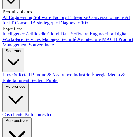
Produits phares
AI Engineering
Software Factory
Entreprise Conversationnelle
AI
for IT
Conseil IA stratégique
Diagnostic 10x
Expertises
Intelligence Artificielle
Cloud
Data
Software Engineering
Digital
Workplace
Services Managés
Sécurité
Architecture MACH
Product
Management
Souveraineté
Secteurs
Luxe & Retail
Banque & Assurance
Industrie
Énergie
Média &
Entertainment
Secteur Public
Références
Cas clients
Partenaires tech
Perspectives