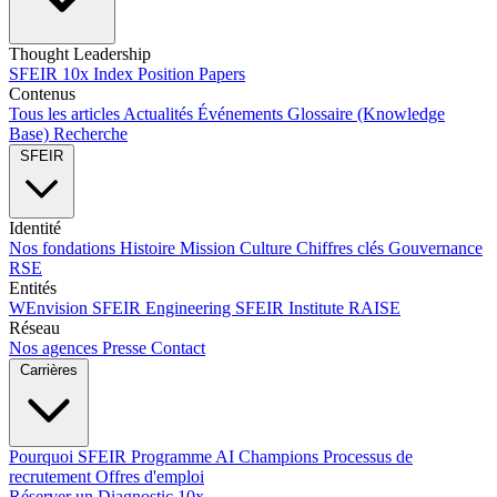
Thought Leadership
SFEIR 10x Index
Position Papers
Contenus
Tous les articles
Actualités
Événements
Glossaire (Knowledge
Base)
Recherche
SFEIR
Identité
Nos fondations
Histoire
Mission
Culture
Chiffres clés
Gouvernance
RSE
Entités
WEnvision
SFEIR Engineering
SFEIR Institute
RAISE
Réseau
Nos agences
Presse
Contact
Carrières
Pourquoi SFEIR
Programme AI Champions
Processus de
recrutement
Offres d'emploi
Réserver un Diagnostic 10x