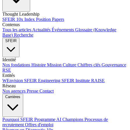
Thought Leadership
SFEIR 10x Index
Position Papers
Contenus
Tous les articles
Actualités
Événements
Glossaire (Knowledge
Base)
Recherche
SFEIR
Identité
Nos fondations
Histoire
Mission
Culture
Chiffres clés
Gouvernance
RSE
Entités
WEnvision
SFEIR Engineering
SFEIR Institute
RAISE
Réseau
Nos agences
Presse
Contact
Carrières
Pourquoi SFEIR
Programme AI Champions
Processus de
recrutement
Offres d'emploi
Réserver un Diagnostic 10x