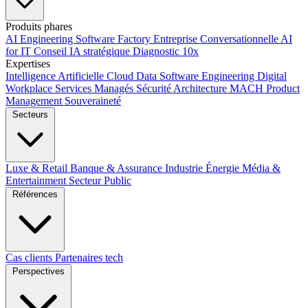
Produits phares
AI Engineering
Software Factory
Entreprise Conversationnelle
AI
for IT
Conseil IA stratégique
Diagnostic 10x
Expertises
Intelligence Artificielle
Cloud
Data
Software Engineering
Digital
Workplace
Services Managés
Sécurité
Architecture MACH
Product
Management
Souveraineté
Secteurs
Luxe & Retail
Banque & Assurance
Industrie
Énergie
Média &
Entertainment
Secteur Public
Références
Cas clients
Partenaires tech
Perspectives