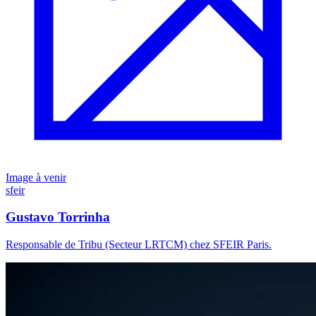
Image à venir
sfeir
Gustavo Torrinha
Responsable de Tribu (Secteur LRTCM) chez SFEIR Paris.