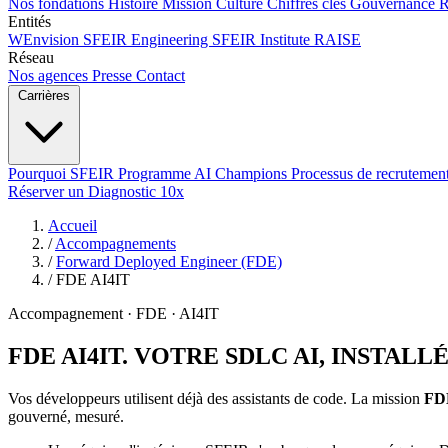
Nos fondations
Histoire
Mission
Culture
Chiffres clés
Gouvernance
Entités
WEnvision
SFEIR Engineering
SFEIR Institute
RAISE
Réseau
Nos agences
Presse
Contact
Carrières
Pourquoi SFEIR
Programme AI Champions
Processus de recrutemen
Réserver un Diagnostic 10x
Accueil
/
Accompagnements
/
Forward Deployed Engineer (FDE)
/
FDE AI4IT
Accompagnement · FDE · AI4IT
FDE AI4IT.
VOTRE SDLC AI, INSTALL
Vos développeurs utilisent déjà des assistants de code. La mission
FD
gouverné, mesuré.