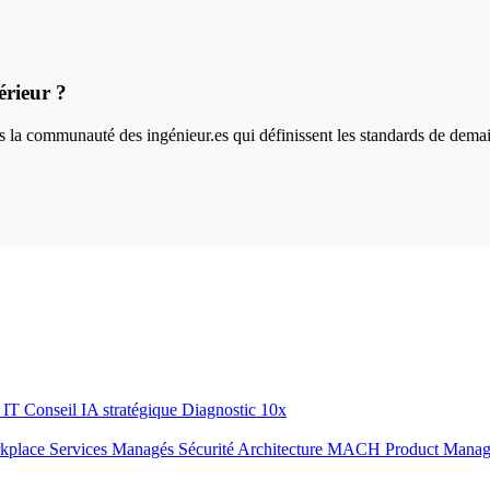
érieur ?
ins la communauté des ingénieur.es qui définissent les standards de dema
r IT
Conseil IA stratégique
Diagnostic 10x
rkplace
Services Managés
Sécurité
Architecture MACH
Product Mana