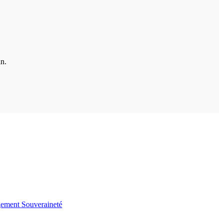
in.
gement
Souveraineté