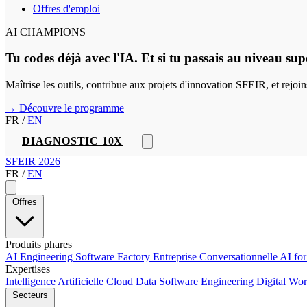
Offres d'emploi
AI CHAMPIONS
Tu codes déjà avec l'IA. Et si tu passais au niveau sup
Maîtrise les outils, contribue aux projets d'innovation SFEIR, et rejo
→ Découvre le programme
FR
/
EN
DIAGNOSTIC 10X
SFEIR 2026
FR
/
EN
Offres
Produits phares
AI Engineering
Software Factory
Entreprise Conversationnelle
AI fo
Expertises
Intelligence Artificielle
Cloud
Data
Software Engineering
Digital Wo
Secteurs