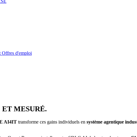
RSE
t
Offres d'emploi
É ET MESURÉ.
E AI4IT
transforme ces gains individuels en
système agentique indust