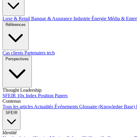
Luxe & Retail
Banque & Assurance
Industrie
Énergie
Média & Enter
Références
Cas clients
Partenaires tech
Perspectives
Thought Leadership
SFEIR 10x Index
Position Papers
Contenus
Tous les articles
Actualités
Événements
Glossaire (Knowledge Base)
SFEIR
Identité