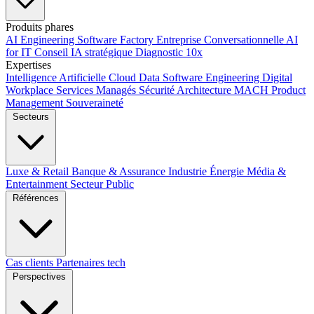
Produits phares
AI Engineering
Software Factory
Entreprise Conversationnelle
AI
for IT
Conseil IA stratégique
Diagnostic 10x
Expertises
Intelligence Artificielle
Cloud
Data
Software Engineering
Digital
Workplace
Services Managés
Sécurité
Architecture MACH
Product
Management
Souveraineté
Secteurs
Luxe & Retail
Banque & Assurance
Industrie
Énergie
Média &
Entertainment
Secteur Public
Références
Cas clients
Partenaires tech
Perspectives