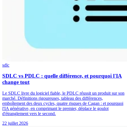
sdlc
SDLC vs PDLC : quelle différence, et pourquoi l'IA
change tout
Le SDLC livre du logiciel fiable, le PDLC réussit un produit sur son
marché. Définitions rigoureuses, tableau des différences,
emboîtement des deux cycles, quatre risques de Cagan : et pourquoi
l'IA générative, en comprimant le premier, déplace le goulot
d'étranglement vers le second.
22 juillet 2026