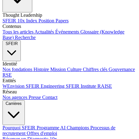
Thought Leadership
SFEIR 10x Index
Position Papers
Contenus
Tous les articles
Actualités
Événements
Glossaire (Knowledge
Base)
Recherche
SFEIR
Identité
Nos fondations
Histoire
Mission
Culture
Chiffres clés
Gouvernance
RSE
Entités
WEnvision
SFEIR Engineering
SFEIR Institute
RAISE
Réseau
Nos agences
Presse
Contact
Carrières
Pourquoi SFEIR
Programme AI Champions
Processus de
recrutement
Offres d'emploi
Réserver un Diagnostic 10x