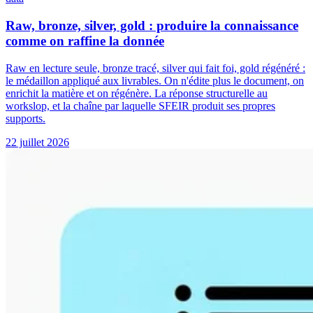
Raw, bronze, silver, gold : produire la connaissance
comme on raffine la donnée
Raw en lecture seule, bronze tracé, silver qui fait foi, gold régénéré :
le médaillon appliqué aux livrables. On n'édite plus le document, on
enrichit la matière et on régénère. La réponse structurelle au
workslop, et la chaîne par laquelle SFEIR produit ses propres
supports.
22 juillet 2026