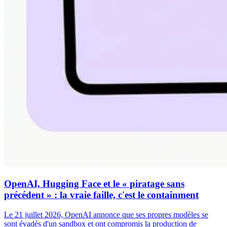
OpenAI, Hugging Face et le « piratage sans
précédent » : la vraie faille, c'est le containment
Le 21 juillet 2026, OpenAI annonce que ses propres modèles se
sont évadés d'un sandbox et ont compromis la production de