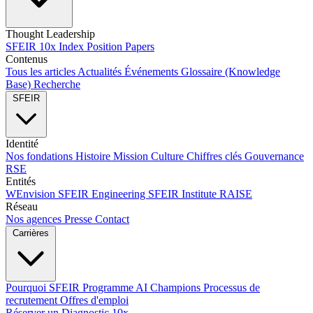
Thought Leadership
SFEIR 10x Index
Position Papers
Contenus
Tous les articles
Actualités
Événements
Glossaire (Knowledge
Base)
Recherche
SFEIR
Identité
Nos fondations
Histoire
Mission
Culture
Chiffres clés
Gouvernance
RSE
Entités
WEnvision
SFEIR Engineering
SFEIR Institute
RAISE
Réseau
Nos agences
Presse
Contact
Carrières
Pourquoi SFEIR
Programme AI Champions
Processus de
recrutement
Offres d'emploi
Réserver un Diagnostic 10x