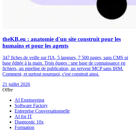
theKB.eu : anatomie d'un site construit pour les
humains et pour les agents
347 fiches de veille sur l'IA, 5 langues, 7 500 pages, sans CMS ni
base éditée à la main. Trois étages : une base de connaissance en
fichiers, un pipeline de publication, un serveur MCP sans IHM.
Comment, et surtout pourquoi, c'est construit ainsi.
21 juillet 2026
Offre
AI Engineering
Software Factory
Entreprise Conversationnelle
AI for IT
Diagnostic 10x
Formation