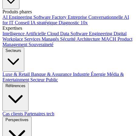
Produits phares
AI Engineering
Software Factory
Entreprise Conversationnelle
AI
for IT
Conseil IA stratégique
Diagnostic 10x
Expertises
Intelligence Artificielle
Cloud
Data
Software Engineering
Digital
Workplace
Services Managés
Sécurité
Architecture MACH
Product
Management
Souveraineté
Secteurs
Luxe & Retail
Banque & Assurance
Industrie
Énergie
Média &
Entertainment
Secteur Public
Références
Cas clients
Partenaires tech
Perspectives