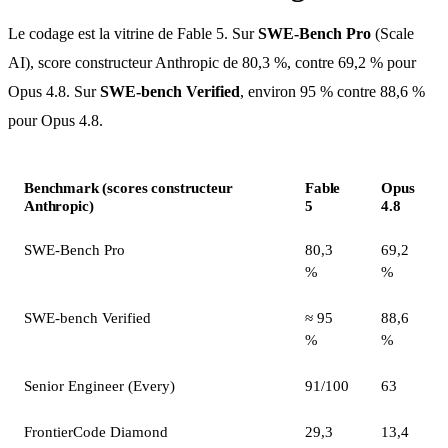
Le codage est la vitrine de Fable 5. Sur
SWE-Bench Pro
(Scale
AI), score constructeur Anthropic de 80,3 %, contre 69,2 % pour
Opus 4.8. Sur
SWE-bench Verified
, environ 95 % contre 88,6 %
pour Opus 4.8.
Benchmark (scores constructeur
Fable
Opus
Anthropic)
5
4.8
SWE-Bench Pro
80,3
69,2
%
%
SWE-bench Verified
≈ 95
88,6
%
%
Senior Engineer (Every)
91/100
63
FrontierCode Diamond
29,3
13,4