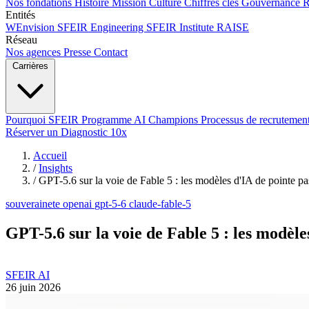
Nos fondations
Histoire
Mission
Culture
Chiffres clés
Gouvernance
Entités
WEnvision
SFEIR Engineering
SFEIR Institute
RAISE
Réseau
Nos agences
Presse
Contact
Carrières
Pourquoi SFEIR
Programme AI Champions
Processus de recrutemen
Réserver un Diagnostic 10x
Accueil
/
Insights
/
GPT-5.6 sur la voie de Fable 5 : les modèles d'IA de pointe p
souverainete
openai
gpt-5-6
claude-fable-5
GPT-5.6 sur la voie de Fable 5 : les modèl
SFEIR AI
26 juin 2026