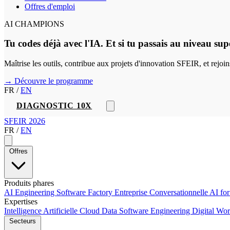
Offres d'emploi
AI CHAMPIONS
Tu codes déjà avec l'IA. Et si tu passais au niveau sup
Maîtrise les outils, contribue aux projets d'innovation SFEIR, et rejo
→ Découvre le programme
FR
/
EN
DIAGNOSTIC 10X
SFEIR 2026
FR
/
EN
Offres
Produits phares
AI Engineering
Software Factory
Entreprise Conversationnelle
AI fo
Expertises
Intelligence Artificielle
Cloud
Data
Software Engineering
Digital Wo
Secteurs