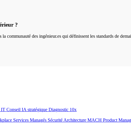
érieur ?
ins la communauté des ingénieur.es qui définissent les standards de dema
r IT
Conseil IA stratégique
Diagnostic 10x
rkplace
Services Managés
Sécurité
Architecture MACH
Product Mana