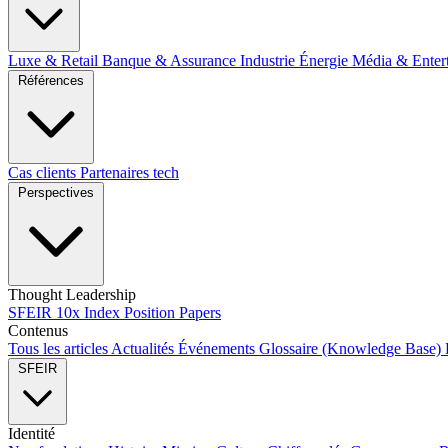
Luxe & Retail
Banque & Assurance
Industrie
Énergie
Média & Enter
Références
Cas clients
Partenaires tech
Perspectives
Thought Leadership
SFEIR 10x Index
Position Papers
Contenus
Tous les articles
Actualités
Événements
Glossaire (Knowledge Base)
SFEIR
Identité