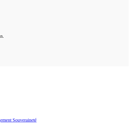
in.
gement
Souveraineté