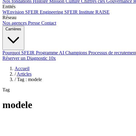
Nos fondations
Histoire
Mission
Culture
Chiffres clés
Gouvernance
Entités
WEnvision
SFEIR Engineering
SFEIR Institute
RAISE
Réseau
Nos agences
Presse
Contact
Carrières
Pourquoi SFEIR
Programme AI Champions
Processus de recrutemen
Réserver un Diagnostic 10x
Accueil
/
Articles
/
Tag : modele
Tag
modele