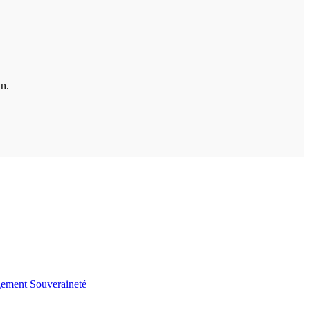
in.
gement
Souveraineté