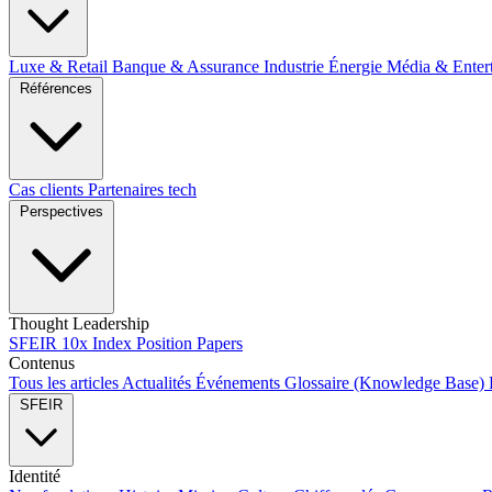
Luxe & Retail
Banque & Assurance
Industrie
Énergie
Média & Enter
Références
Cas clients
Partenaires tech
Perspectives
Thought Leadership
SFEIR 10x Index
Position Papers
Contenus
Tous les articles
Actualités
Événements
Glossaire (Knowledge Base)
SFEIR
Identité