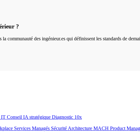
érieur ?
ins la communauté des ingénieur.es qui définissent les standards de dema
r IT
Conseil IA stratégique
Diagnostic 10x
rkplace
Services Managés
Sécurité
Architecture MACH
Product Mana