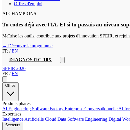
Offres d'emploi
AI CHAMPIONS
Tu codes déjà avec l'IA. Et si tu passais au niveau sup
Maîtrise les outils, contribue aux projets d'innovation SFEIR, et rejo
→ Découvre le programme
FR
/
EN
DIAGNOSTIC 10X
SFEIR 2026
FR
/
EN
Offres
Produits phares
AI Engineering
Software Factory
Entreprise Conversationnelle
AI fo
Expertises
Intelligence Artificielle
Cloud
Data
Software Engineering
Digital Wo
Secteurs