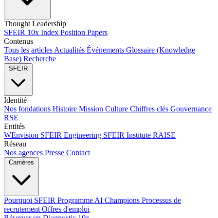
Thought Leadership
SFEIR 10x Index
Position Papers
Contenus
Tous les articles
Actualités
Événements
Glossaire (Knowledge
Base)
Recherche
SFEIR
Identité
Nos fondations
Histoire
Mission
Culture
Chiffres clés
Gouvernance
RSE
Entités
WEnvision
SFEIR Engineering
SFEIR Institute
RAISE
Réseau
Nos agences
Presse
Contact
Carrières
Pourquoi SFEIR
Programme AI Champions
Processus de
recrutement
Offres d'emploi
Réserver un Diagnostic 10x