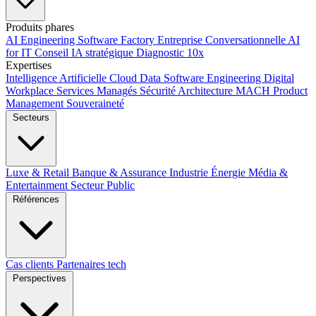
Produits phares
AI Engineering
Software Factory
Entreprise Conversationnelle
AI
for IT
Conseil IA stratégique
Diagnostic 10x
Expertises
Intelligence Artificielle
Cloud
Data
Software Engineering
Digital
Workplace
Services Managés
Sécurité
Architecture MACH
Product
Management
Souveraineté
Secteurs
Luxe & Retail
Banque & Assurance
Industrie
Énergie
Média &
Entertainment
Secteur Public
Références
Cas clients
Partenaires tech
Perspectives